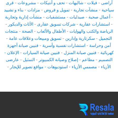
أراضى
-
فيلات
-
شاليهات
-
تحف و أنتيكات
-
مشروعات
-
قرى
سياحية
-
منشآت تجارية
-
تمويل و قروض
-
مزادات
-
بناء و تشييد
-
أعمال صحية
-
صيدليات - مستشفيات
-
منشأت إدارية وتجارية
-
استشارات عقارية
-
شركات تسويق عقارى
-
الأثاث والديكور
-
الرياضة والكتب والهوايات
-
الأطفال والألعاب
-
الصحة - منتجات
التجميل
-
سكرتارية وإدارين
-
تسويق ومبيعات وعلاقات عامة
-
أمن وحراسة
-
استشارات نفسية وأسرية
-
فنيين صيانة أجهزة
كهربائية
-
فنيين صيانة المنزل
-
فنيين صيانة السيارات
-
الإعلان -
التصميم
-
مطاعم
-
إصلاح وصيانة الكمبيوتر
-
التمثيل - عارضى
الأزياء
-
مصممي الأزياء
-
استوديوهات - مواقع تصوير للإيجار
-